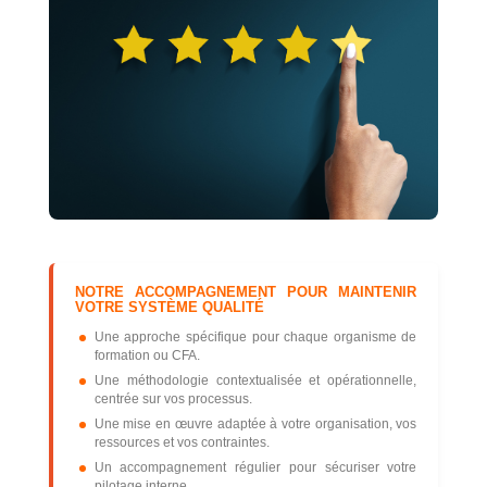
NOTRE ACCOMPAGNEMENT POUR MAINTENIR
VOTRE SYSTÈME QUALITÉ
Une approche spécifique pour chaque organisme de
formation ou CFA.
Une méthodologie contextualisée et opérationnelle,
centrée sur vos processus.
Une mise en œuvre adaptée à votre organisation, vos
ressources et vos contraintes.
Un accompagnement régulier pour sécuriser votre
pilotage interne.