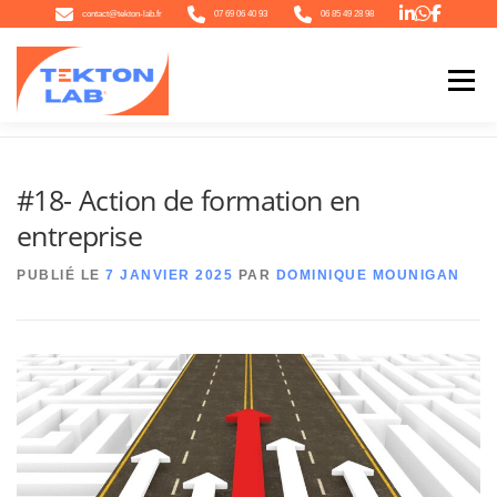
Aller
contact@tekton-lab.fr
07 69 06 40 93
06 85 49 28 98
au
contenu
Menu
Accueil
»
#18- Action de formation en entreprise
QUI SOMMES-NOUS
NOTRE ÉCOSYSTÈME
NOTRE OFFRE
#18- Action de formation en
entreprise
L’ACTU
CONTACT
PUBLIÉ LE
7 JANVIER 2025
PAR
DOMINIQUE MOUNIGAN