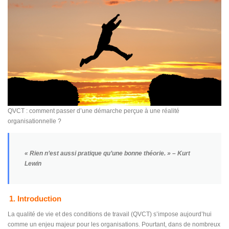
QVCT : comment passer d’une démarche perçue à une réalité
organisationnelle ?
« Rien n’est aussi pratique qu’une bonne théorie. »
– Kurt
Lewin
1. Introduction
La qualité de vie et des conditions de travail (QVCT) s’impose aujourd’hui
comme un enjeu majeur pour les organisations. Pourtant, dans de nombreux