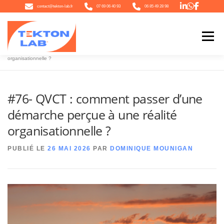
Aller
contact@tekton-lab.fr
07 69 06 40 93
06 85 49 28 98
au
contenu
Menu
Accueil
»
#76- QVCT : comment passer d’une démarche perçue à une réalité
organisationnelle ?
QUI SOMMES-NOUS
NOTRE ÉCOSYSTÈME
NOTRE OFFRE
#76- QVCT : comment passer d’une
démarche perçue à une réalité
L’ACTU
CONTACT
organisationnelle ?
PUBLIÉ LE
26 MAI 2026
PAR
DOMINIQUE MOUNIGAN