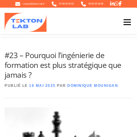
Aller
contact@tekton-lab.fr
07 69 06 40 93
06 85 49 28 98
au
contenu
Menu
Accueil
»
#23 – Pourquoi l’ingénierie de formation est plus stratégique que jamais ?
QUI SOMMES-NOUS
NOTRE ÉCOSYSTÈME
NOTRE OFFRE
#23 – Pourquoi l’ingénierie de
formation est plus stratégique que
L’ACTU
CONTACT
jamais ?
PUBLIÉ LE
16 MAI 2025
PAR
DOMINIQUE MOUNIGAN