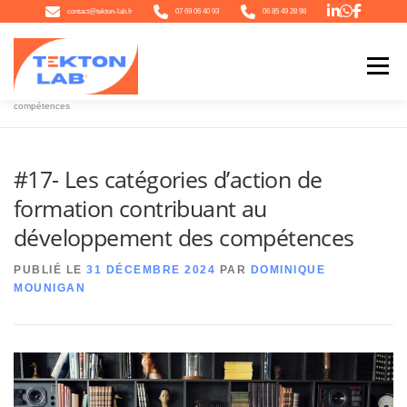
Aller
contact@tekton-lab.fr
07 69 06 40 93
06 85 49 28 98
au
contenu
Menu
Accueil
»
#17- Les catégories d’action de formation contribuant au développement des
compétences
QUI SOMMES-NOUS
NOTRE ÉCOSYSTÈME
NOTRE OFFRE
#17- Les catégories d’action de
formation contribuant au
L’ACTU
CONTACT
développement des compétences
PUBLIÉ LE
31 DÉCEMBRE 2024
PAR
DOMINIQUE
MOUNIGAN