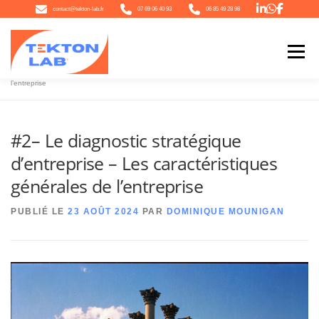
Aller
contact@tekton-lab.fr
07 69 06 40 93
06 85 49 28 98
au
contenu
Menu
Accueil
»
#2– Le diagnostic stratégique d’entreprise – Les caractéristiques générales de
l’entreprise
QUI SOMMES-NOUS
NOTRE ÉCOSYSTÈME
NOTRE OFFRE
#2– Le diagnostic stratégique
d’entreprise – Les caractéristiques
L’ACTU
CONTACT
générales de l’entreprise
PUBLIÉ LE
23 AOÛT 2024
PAR
DOMINIQUE MOUNIGAN