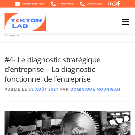
Aller
contact@tekton-lab.fr
07 69 06 40 93
06 85 49 28 98
au
contenu
Menu
Accueil
»
#4- Le diagnostic stratégique d’entreprise – La diagnostic fonctionnel de
l’entreprise
QUI SOMMES-NOUS
NOTRE ÉCOSYSTÈME
NOTRE OFFRE
#4- Le diagnostic stratégique
d’entreprise – La diagnostic
L’ACTU
CONTACT
fonctionnel de l’entreprise
PUBLIÉ LE
28 AOÛT 2024
PAR
DOMINIQUE MOUNIGAN