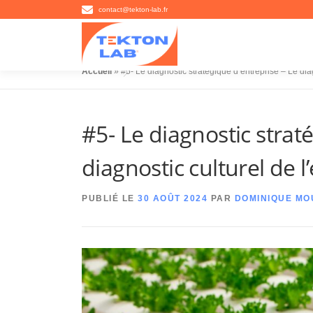
Aller
contact@tekton-lab.fr
au
contenu
Accueil
»
#5- Le diagnostic stratégique d’entreprise – Le diag
#5- Le diagnostic strat
diagnostic culturel de l
PUBLIÉ LE
30 AOÛT 2024
PAR
DOMINIQUE MO