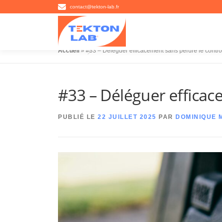
Aller
contact@tekton-lab.fr
au
contenu
Accueil
»
#33 – Déléguer efficacement sans perdre le contrô
#33 – Déléguer efficac
PUBLIÉ LE
22 JUILLET 2025
PAR
DOMINIQUE 