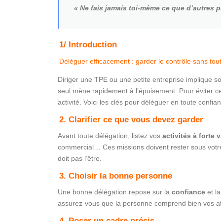
« Ne fais jamais toi-même ce que d’autres p
1/ Introduction
Déléguer efficacement : garder le contrôle sans tou
Diriger une TPE ou une petite entreprise implique souv
seul mène rapidement à l’épuisement. Pour éviter cel
activité. Voici les clés pour déléguer en toute confia
2. Clarifier ce que vous devez garder
Avant toute délégation, listez vos
activités à forte 
commercial… Ces missions doivent rester sous votre 
doit pas l’être.
3. Choisir la bonne personne
Une bonne délégation repose sur la
confiance
et l
assurez-vous que la personne comprend bien vos atte
4. Poser un cadre précis