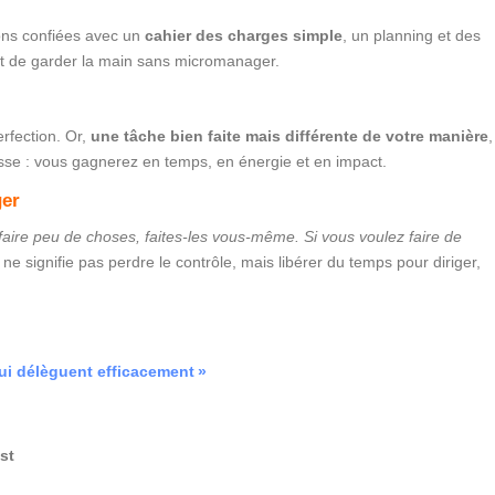
ons confiées avec un
cahier des charges simple
, un planning et des
et de garder la main sans micromanager.
erfection. Or,
une tâche bien faite mais différente de votre manière
,
sse : vous gagnerez en temps, en énergie et en impact.
ger
faire peu de choses, faites-les vous-même. Si vous voulez faire de
e signifie pas perdre le contrôle, mais libérer du temps pour diriger,
ui délèguent efficacement »
st