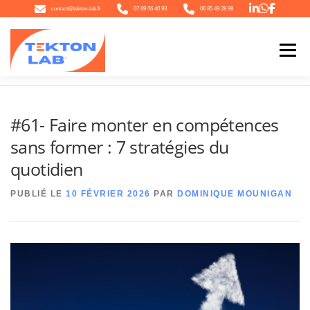
Aller
contact@tekton-lab.fr
07 69 06 40 93
06 85 49 28 98
au
contenu
Menu
Accueil
»
#61- Faire monter en compétences sans former : 7 stratégies du quotidien
QUI SOMMES-NOUS
NOTRE ÉCOSYSTÈME
NOTRE OFFRE
#61- Faire monter en compétences
sans former : 7 stratégies du
L’ACTU
CONTACT
quotidien
PUBLIÉ LE
10 FÉVRIER 2026
PAR
DOMINIQUE MOUNIGAN