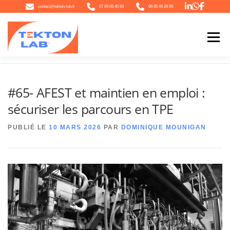
Aller
contact@tekton-lab.fr
07 69 06 40 93
06 85 49 28 98
au
contenu
Menu
Accueil
»
#65- AFEST et maintien en emploi : sécuriser les parcours en TPE
QUI SOMMES-NOUS
NOTRE ÉCOSYSTÈME
NOTRE OFFRE
#65- AFEST et maintien en emploi :
sécuriser les parcours en TPE
L’ACTU
CONTACT
PUBLIÉ LE
10 MARS 2026
PAR
DOMINIQUE MOUNIGAN