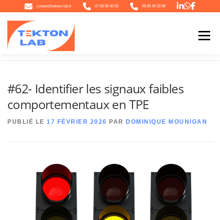
Aller
contact@tekton-lab.fr
07 69 06 40 93
06 85 49 28 98
au
contenu
Menu
Accueil
»
#62- Identifier les signaux faibles comportementaux en TPE
QUI SOMMES-NOUS
NOTRE ÉCOSYSTÈME
NOTRE OFFRE
#62- Identifier les signaux faibles
comportementaux en TPE
L’ACTU
CONTACT
PUBLIÉ LE
17 FÉVRIER 2026
PAR
DOMINIQUE MOUNIGAN