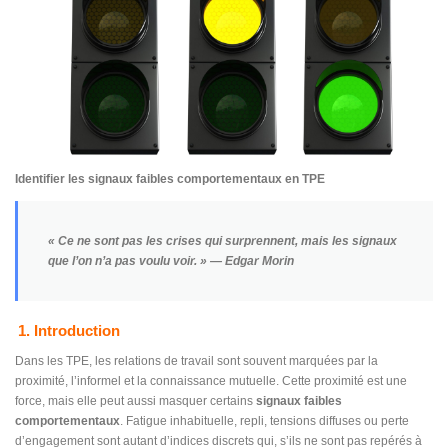
Identifier les signaux faibles comportementaux en TPE
« Ce ne sont pas les crises qui surprennent, mais les signaux
que l’on n’a pas voulu voir. »
— Edgar Morin
1. Introduction
Dans les TPE, les relations de travail sont souvent marquées par la
proximité, l’informel et la connaissance mutuelle. Cette proximité est une
force, mais elle peut aussi masquer certains
signaux faibles
comportementaux
. Fatigue inhabituelle, repli, tensions diffuses ou perte
d’engagement sont autant d’indices discrets qui, s’ils ne sont pas repérés à