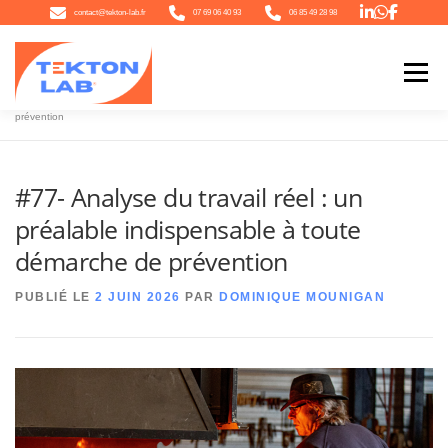
Aller
contact@tekton-lab.fr
07 69 06 40 93
06 85 49 28 98
au
contenu
Menu
Accueil
»
#77- Analyse du travail réel : un préalable indispensable à toute démarche de
prévention
QUI SOMMES-NOUS
NOTRE ÉCOSYSTÈME
NOTRE OFFRE
#77- Analyse du travail réel : un
préalable indispensable à toute
L’ACTU
CONTACT
démarche de prévention
PUBLIÉ LE
2 JUIN 2026
PAR
DOMINIQUE MOUNIGAN