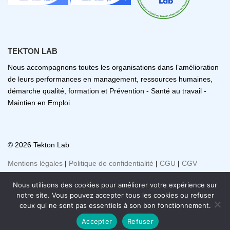
TEKTON LAB
Nous accompagnons toutes les organisations dans l’amélioration
de leurs performances en management, ressources humaines,
démarche qualité, formation et Prévention - Santé au travail -
Maintien en Emploi.
© 2026 Tekton Lab
Mentions légales
|
Politique de confidentialité
|
CGU
|
CGV
Nous utilisons des cookies pour améliorer votre expérience sur
notre site. Vous pouvez accepter tous les cookies ou refuser
ceux qui ne sont pas essentiels à son bon fonctionnement.
Accepter
Refuser
© 2026 Tekton Lab. Tous droits réservés.