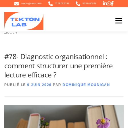
Aller
contact@tekton-lab.fr
07 69 06 40 93
06 85 49 28 98
au
contenu
Menu
Accueil
»
#78- Diagnostic organisationnel : comment structurer une première lecture
efficace ?
QUI SOMMES-NOUS
NOTRE ÉCOSYSTÈME
NOTRE OFFRE
#78- Diagnostic organisationnel :
comment structurer une première
L’ACTU
CONTACT
lecture efficace ?
PUBLIÉ LE
9 JUIN 2026
PAR
DOMINIQUE MOUNIGAN