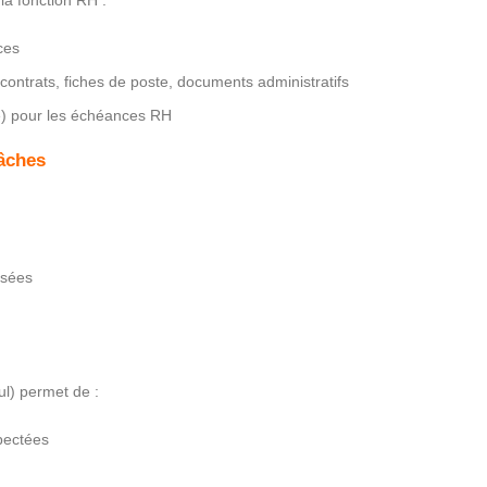
la fonction RH :
ces
 contrats, fiches de poste, documents administratifs
e) pour les échéances RH
tâches
isées
l) permet de :
spectées