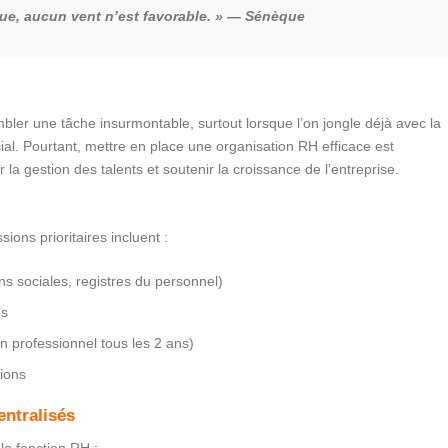
igue, aucun vent n’est favorable. » — Sénèque
bler une tâche insurmontable, surtout lorsque l’on jongle déjà avec la
al. Pourtant, mettre en place une organisation RH efficace est
 la gestion des talents et soutenir la croissance de l’entreprise.
sions prioritaires incluent :
ons sociales, registres du personnel)
és
en professionnel tous les 2 ans)
tions
entralisés