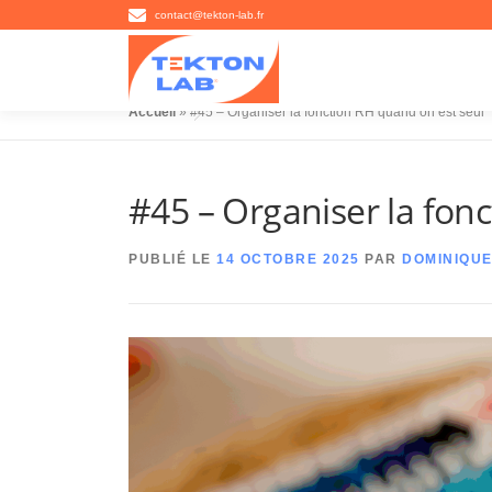
Aller
contact@tekton-lab.fr
au
contenu
Accueil
»
#45 – Organiser la fonction RH quand on est seul
#45 – Organiser la fon
PUBLIÉ LE
14 OCTOBRE 2025
PAR
DOMINIQU