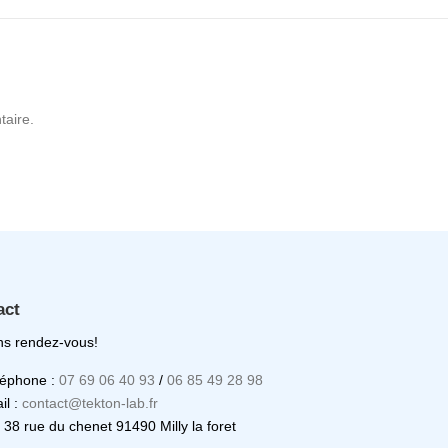
aire.
act
s rendez-vous!
léphone :
07 69 06 40 93
/
06 85 49 28 98
il :
contact@tekton-lab.fr
: 38 rue du chenet 91490 Milly la foret