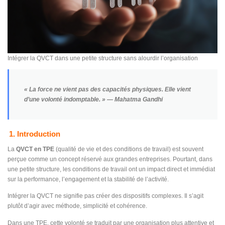
Intégrer la QVCT dans une petite structure sans alourdir l’organisation
«
La force ne vient pas des capacités physiques. Elle vient
d’une volonté indomptable.
» — Mahatma Gandhi
1. Introduction
La
QVCT en TPE
(qualité de vie et des conditions de travail) est souvent
perçue comme un concept réservé aux grandes entreprises. Pourtant, dans
une petite structure, les conditions de travail ont un impact direct et immédiat
sur la performance, l’engagement et la stabilité de l’activité.
Intégrer la QVCT ne signifie pas créer des dispositifs complexes. Il s’agit
plutôt d’agir avec méthode, simplicité et cohérence.
Dans une TPE, cette volonté se traduit par une organisation plus attentive et