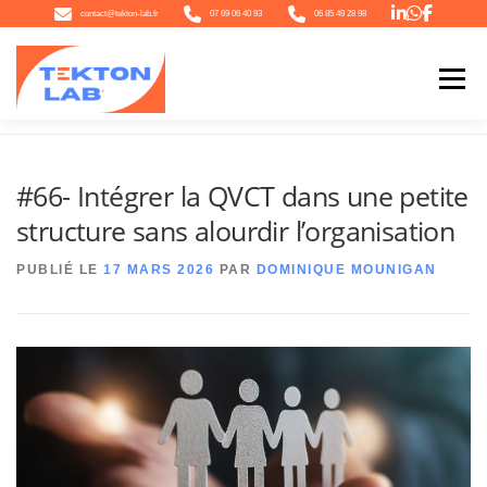
Aller
contact@tekton-lab.fr
07 69 06 40 93
06 85 49 28 98
au
contenu
Menu
Accueil
»
#66- Intégrer la QVCT dans une petite structure sans alourdir l’organisation
QUI SOMMES-NOUS
NOTRE ÉCOSYSTÈME
NOTRE OFFRE
#66- Intégrer la QVCT dans une petite
structure sans alourdir l’organisation
L’ACTU
CONTACT
PUBLIÉ LE
17 MARS 2026
PAR
DOMINIQUE MOUNIGAN